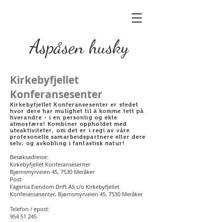
Aspåsen husky
Kirkebyfjellet
Konferansesenter
Kirkebyfjellet Konferansesenter er stedet
hvor dere har mulighet til å komme tett på
hverandre - i en personlig og ekte
atmosfære! Kombiner oppholdet med
uteaktiviteter, om det er i regi av våre
profesonelle samarbeidspartnere eller dere
selv, og avkobling i fantastisk natur!
Besøksadresse:
Kirkebyfjellet Konferansesenter
Bjørnsmyrveien 45, 7530 Meråker
Post:
Fagerlia Eiendom Drift AS c/o Kirkebyfjellet
Konferansesenter, Bjørnsmyrveien 45, 7530 Meråker
Telefon / epost:
954 51 245