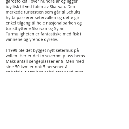
gårdsfolket i over hundre år og ligger
idyllisk til ved foten av Skarvan. Den
merkede turiststien som går til Schultz
hytta passerer setervollen og dette gir
enkel tilgang til hele nasjonalparken og
turisthyttene Skarvan og Sylan.
Turmuligheten er fantastiske med fisk i
vannene og yrende dyreliv.
I 1999 ble det bygget nytt seterhus på
vollen. Her er det to soverom pluss hems.
Maks antall sengeplasser er 8. Men med
sine 50 kvm er nok 5 personer å
anbefale. Setra har enkel standard, men
er utstyrt med solcelle og gass for
matlaging. Vann må hentes i bekken. Fra
parkeringsplass er det ca 300 m gange.
Vi tilbyr overnatting med hundekjøring 1
eller flere dager. Det er godt å komme
inn å fyre i ovnen etter en dag på sleden.
Ta kontakt for tilbud.